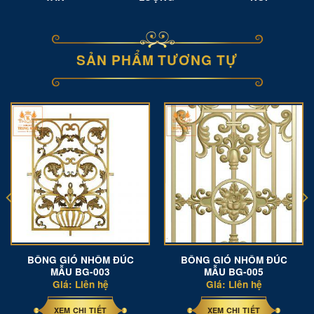
SẢN PHẨM TƯƠNG TỰ
BÔNG GIÓ NHÔM ĐÚC
BÔNG GIÓ NHÔM ĐÚC
MẪU BG-003
MẪU BG-005
Giá: Liên hệ
Giá: Liên hệ
XEM CHI TIẾT
XEM CHI TIẾT