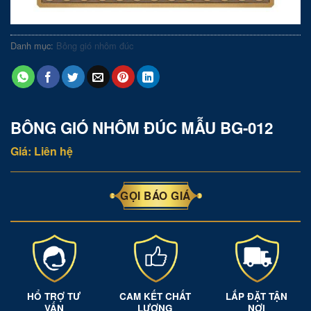
Danh mục:
Bông gió nhôm đúc
BÔNG GIÓ NHÔM ĐÚC MẪU BG-012
Giá: Liên hệ
GỌI BÁO GIÁ
HỔ TRỢ TƯ
CAM KẾT CHẤT
LẮP ĐẶT TẬN
VẤN
LƯỢNG
NƠI