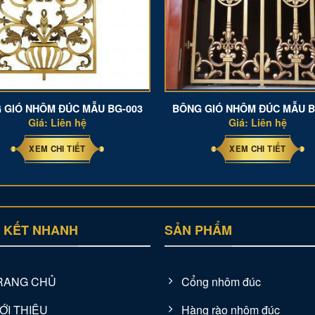
 GIÓ NHÔM ĐÚC MẪU BG-003
BÔNG GIÓ NHÔM ĐÚC MẪU B
Giá: Liên hệ
Giá: Liên hệ
XEM CHI TIẾT
XEM CHI TIẾT
N KẾT NHANH
SẢN PHẨM
RANG CHỦ
Cổng nhôm đúc
ỚI THIỆU
Hàng rào nhôm đúc