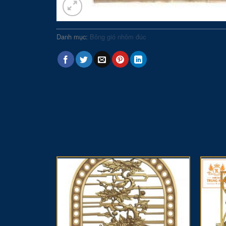
Danh mục:
Bông gió nhôm đúc