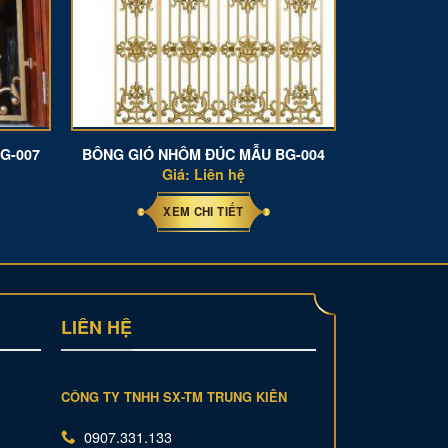
G-007
BÔNG GIÓ NHÔM ĐÚC MẪU BG-004
Giá: Liên hệ
XEM CHI TIẾT
LIÊN HỆ
CÔNG TY TNHH SX-TM TRUNG KIÊN
0907.331.133