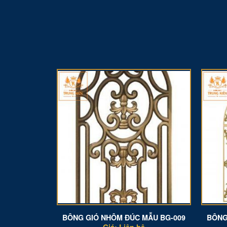
MẪU BG-012
BÔNG GIÓ NHÔM ĐÚC MẪU BG-009
BÔNG