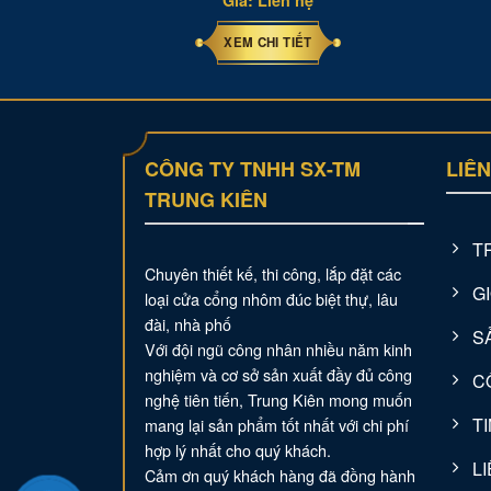
ệ
Giá: Liên hệ
XEM CHI TIẾT
CÔNG TY TNHH SX-TM
LIÊ
TRUNG KIÊN
T
Chuyên thiết kế, thi công, lắp đặt các
GI
loại cửa cổng nhôm đúc biệt thự, lâu
đài, nhà phố
S
Với đội ngũ công nhân nhiều năm kinh
nghiệm và cơ sở sản xuất đầy đủ công
C
nghệ tiên tiến, Trung Kiên mong muốn
T
mang lại sản phẩm tốt nhất với chi phí
hợp lý nhất cho quý khách.
L
Cảm ơn quý khách hàng đã đồng hành