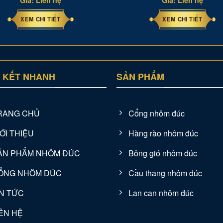
Giá: Liên hệ
Giá: Liên hệ
XEM CHI TIẾT
XEM CHI TIẾT
N KẾT NHANH
SẢN PHẨM
RANG CHỦ
Cổng nhôm đúc
ỚI THIỆU
Hàng rào nhôm đúc
ẢN PHẨM NHÔM ĐÚC
Bông gió nhôm đúc
ỔNG NHÔM ĐÚC
Cầu thang nhôm đúc
IN TỨC
Lan can nhôm đúc
IÊN HỆ