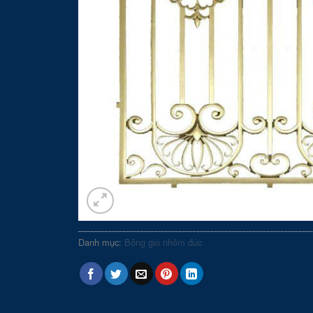
Danh mục:
Bông gió nhôm đúc