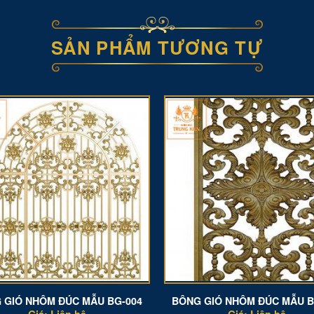
SẢN PHẨM TƯƠNG TỰ
 GIÓ NHÔM ĐÚC MẪU BG-004
BÔNG GIÓ NHÔM ĐÚC MẪU B