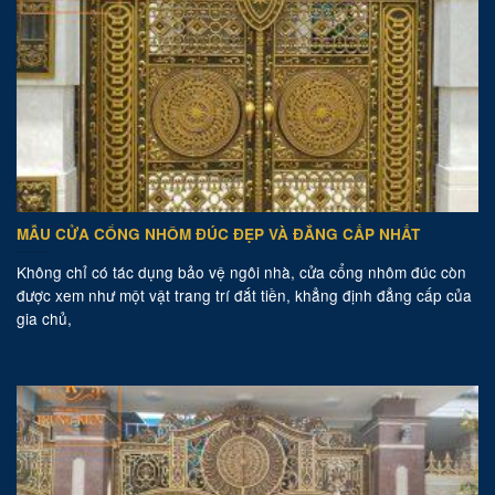
MẪU CỬA CỔNG NHÔM ĐÚC ĐẸP VÀ ĐẲNG CẤP NHẤT
Không chỉ có tác dụng bảo vệ ngôi nhà, cửa cổng nhôm đúc còn
được xem như một vật trang trí đắt tiền, khẳng định đẳng cấp của
gia chủ,