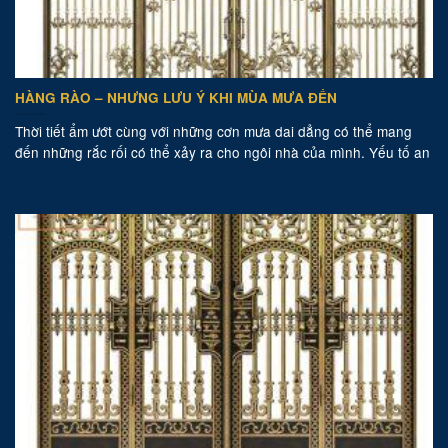
HÀNG RÀO – NHƯNG LƯU Ý KHI MÙA MƯA ĐẾN
Thời tiết ẩm ướt cùng với những cơn mưa dai dẳng có thể mang
đến những rắc rối có thể xảy ra cho ngôi nhà của mình. Yếu tố an