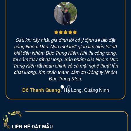
vẫn
Sau khi xây nhà, gia đình tôi có ý định sẽ lắp đặt
ư nào.
cổng Nhôm Đúc. Qua một thời gian tìm hiểu tôi đã
rung
biết đến Nhôm Đúc Trung Kiên. Khi thi công xong,
h lắp
tôi cảm thấy rất hài lòng. Sản phẩm của Nhôm Đúc
 sản
Trung Kiên rất hoàn chỉnh về cả mặt nghệ thuật lẫn
a tôi
chất lượng. Xin chân thành cảm ơn Công ty Nhôm
Nhôm
Đúc Trung Kiên.
àng
Đỗ Thanh Quang
/
Hạ Long, Quảng Ninh
LIÊN HỆ ĐẶT MẪU