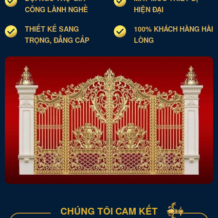
CÔNG LÀNH NGHỀ
HIỆN ĐẠI
THIẾT KẾ SANG
100% KHÁCH HÀNG HÀI
TRỌNG, ĐẲNG CẤP
LÒNG
CHÚNG TÔI CAM KẾT