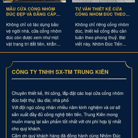
HÀNG RÀO – NHƯNG LƯU
HÀNG RÀO NHÔM ĐÚC
Ý KHI MÙA MƯA ĐẾN
CHO BIỆT THỰ NHÀ VƯỜN
Thời tiết ẩm ướt cùng với
Hàng rào là một thành phần
những cơn mưa dai dẳng có
quan trọng của ngôi nhà.
thể mang đến những rắc rối
Ngoài yếu tố đảm bảo sự an
có thể xảy ra cho ngôi nhà
toàn cho ngôi nhà, biệt thự
của mình. Yếu tố an
từ những mối nguy cơ bên
CÔNG TY TNHH SX-TM TRUNG KIÊN
Chuyên thiết kế, thi công, lắp đặt các loại cửa cổng nhôm
đúc biệt thự, lâu đài, nhà phố
Với đội ngũ công nhân nhiều năm kinh nghiệm và cơ sở
sản xuất đầy đủ công nghệ tiên tiến, Trung Kiên mong
muốn mang lại sản phẩm tốt nhất với chi phí hợp lý nhất
cho quý khách.
Cảm ơn quý khách hàng đã đồng hành cùng Nhôm Đúc