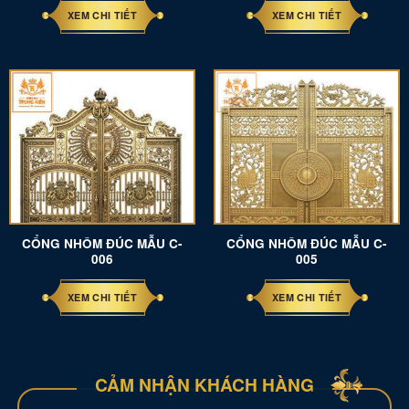
XEM CHI TIẾT
XEM CHI TIẾT
CỔNG NHÔM ĐÚC MẪU C-
CỔNG NHÔM ĐÚC MẪU C-
006
005
XEM CHI TIẾT
XEM CHI TIẾT
CẢM NHẬN KHÁCH HÀNG