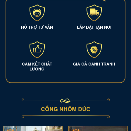
HỖ TRỢ TƯ VẤN
LẮP ĐẶT TẬN NƠI
CAM KẾT CHẤT
GIÁ CẢ CẠNH TRANH
LƯỢNG
CỔNG NHÔM ĐÚC