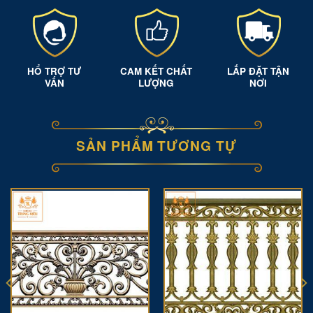
HỔ TRỢ TƯ
CAM KẾT CHẤT
LẮP ĐẶT TẬN
VẤN
LƯỢNG
NƠI
SẢN PHẨM TƯƠNG TỰ