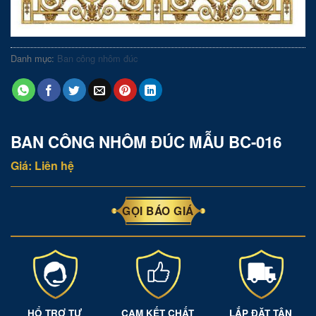
Danh mục:
Ban công nhôm đúc
BAN CÔNG NHÔM ĐÚC MẪU BC-016
Giá: Liên hệ
GỌI BÁO GIÁ
HỔ TRỢ TƯ
CAM KẾT CHẤT
LẮP ĐẶT TẬN