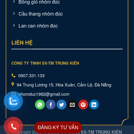
Bông gió nhôm đúc
Cầu thang nhôm đúc
Lan can nhôm đúc
LIÊN HỆ
CÔNG TY TNHH SX-TM TRUNG KIÊN
0907.331.133
94 Trung Lương 15, Hòa Xuân, Cẩm Lệ, Đà Nẵng
nhomduc1982@gmail.com
ĐĂNG KÝ TƯ VẤN
Copyright 2026 ©
CÔNG TY TNHH SX-TM TRUNG KIÊN