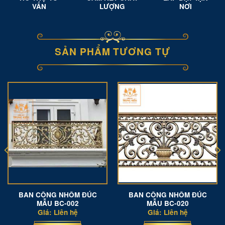
VẤN
LƯỢNG
NƠI
SẢN PHẨM TƯƠNG TỰ
BAN CÔNG NHÔM ĐÚC
BAN CÔNG NHÔM ĐÚC
MẪU BC-002
MẪU BC-020
Giá: Liên hệ
Giá: Liên hệ