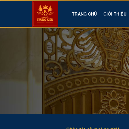
Skip
to
TRANG CHỦ
GIỚI THIỆU
content
Chào tất cả mọi người!